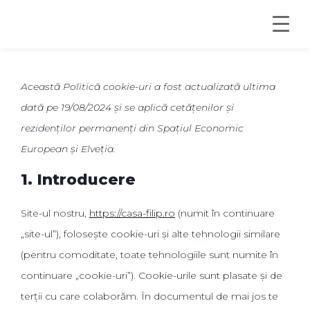
Această Politică cookie-uri a fost actualizată ultima
dată pe 19/08/2024 și se aplică cetățenilor și
rezidenților permanenți din Spațiul Economic
European și Elveția.
1. Introducere
Site-ul nostru,
https://casa-filip.ro
(numit în continuare
„site-ul”), folosește cookie-uri și alte tehnologii similare
(pentru comoditate, toate tehnologiile sunt numite în
continuare „cookie-uri”). Cookie-urile sunt plasate și de
terții cu care colaborăm. În documentul de mai jos te