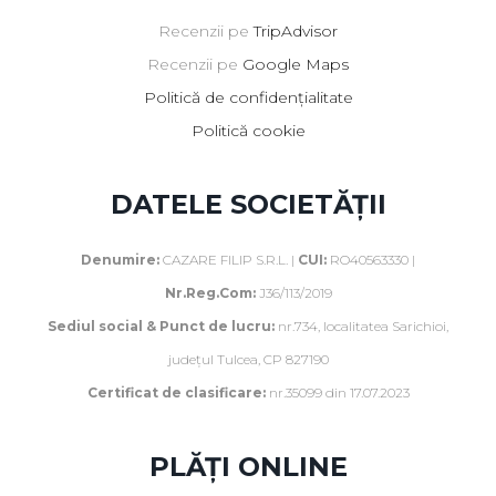
Recenzii pe
TripAdvisor
Recenzii pe
Google Maps
Politică de confidențialitate
Politică cookie
DATELE SOCIETĂȚII
Denumire:
CAZARE FILIP S.R.L. |
CUI:
RO40563330 |
Nr.Reg.Com:
J36/113/2019
Sediul social & Punct de lucru:
nr.734, localitatea Sarichioi,
județul Tulcea, CP 827190
Certificat de clasificare:
nr.35099 din 17.07.2023
PLĂȚI ONLINE